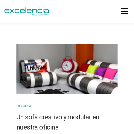
Menú
NOSOTROS
PERIÓDICOS
MEDIOS
CLIENTES
TIENDA
BLOG
CONTACTO
0,00€
OFICINA
Un sofá creativo y modular en
nuestra oficina