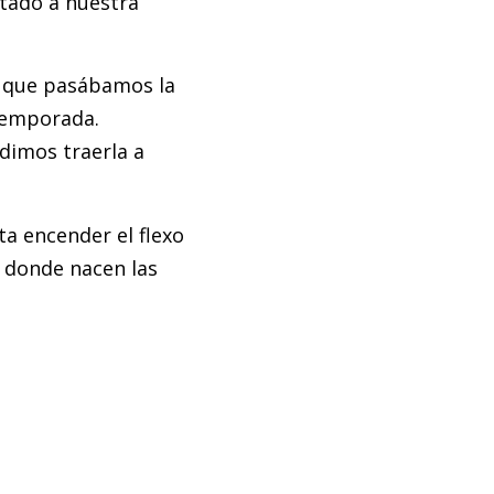
atado a nuestra
z que pasábamos la
temporada.
udimos traerla a
ta encender el flexo
de donde nacen las