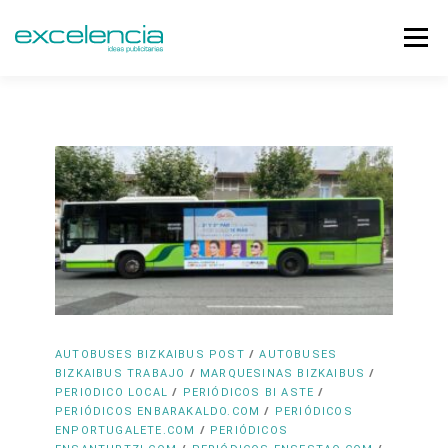
Menú
NOSOTROS
PERIÓDICOS
MEDIOS
CLIENTES
TIENDA
BLOG
CONTACTO
0,00€
/
AUTOBUSES BIZKAIBUS POST
AUTOBUSES
/
/
BIZKAIBUS TRABAJO
MARQUESINAS BIZKAIBUS
/
/
PERIODICO LOCAL
PERIÓDICOS BI ASTE
/
PERIÓDICOS ENBARAKALDO.COM
PERIÓDICOS
/
ENPORTUGALETE.COM
PERIÓDICOS